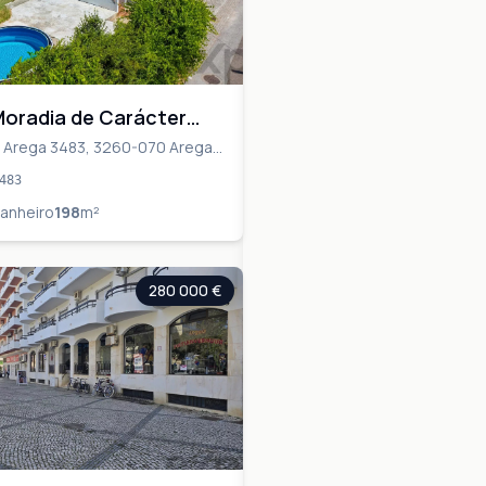
Moradia de Carácter
30m² de Terreno no
 Arega 3483, 3260-070 Arega,
ueiró dos Vinhos
de Portugal
483
anheiro
198
m²
280 000 €