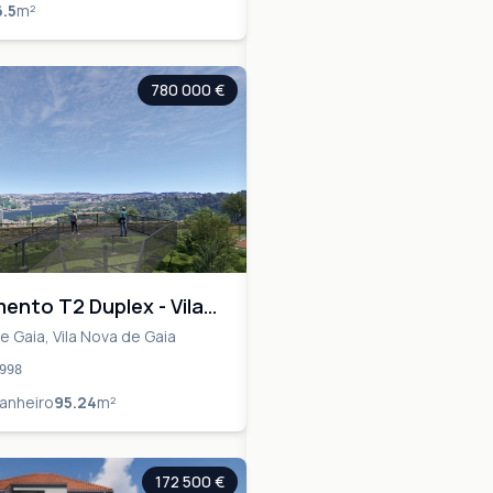
6.5
m²
780 000 €
ento T2 Duplex - Vila
 Gaia - PORTO
e Gaia, Vila Nova de Gaia
998
anheiro
95.24
m²
172 500 €