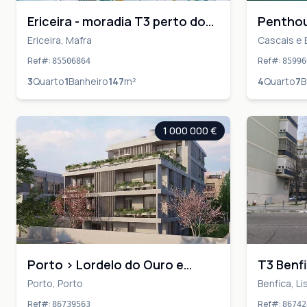
Ericeira - moradia T3 perto do
Penthou
centro.
para o m
Ericeira, Mafra
Cascais e E
Estoril
Ref#
:
Ref#
:
85506864
85996
3
Quarto
1
Banheiro
147
m²
4
Quarto
7
B
1 000 000 €
Porto > Lordelo do Ouro e
T3 Benf
Massarelos T3 com Jardim
Porto, Porto
Benfica, L
Privativo | Luxo & Exclusividade
Ref#
:
Ref#
:
86739563
86742