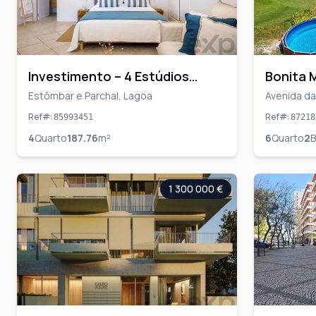
Investimento – 4 Estúdios
Bonita 
Turísticos a 100m da Praia no
com 2.7
Estômbar e Parchal, Lagoa
Avenida da
Arega, Fig
Centro de Carvoeiro
Centro 
Ref#
:
Ref#
:
85993451
87218
4
Quarto
187.76
m²
6
Quarto
2
B
1 300 000 €