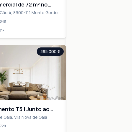
ercial de 72 m² no
de Monte Gordo —
Cão 4, 8900-111 Monte Gordo,
o, Vila Real de Santo António
 em funcionamento
048
spasse
m²
395 000 €
ento T3 | Junto ao
pping | Com Jardim
e Gaia, Vila Nova de Gaia
729