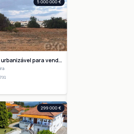
5 000 000 €
 urbanizável para venda
ra
ira
731
299 000 €