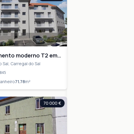
mento moderno T2 em
 do Sal
 Sal, Carregal do Sal
845
anheiro
71.78
m²
70 000 €