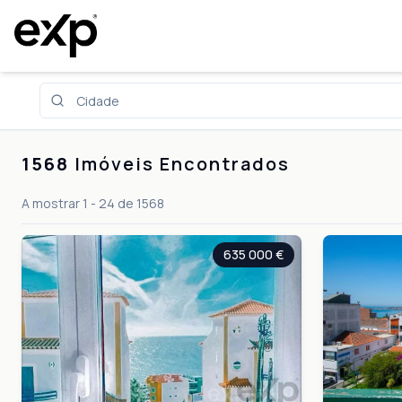
Imóveis em Portugal
1568
Imóveis Encontrados
A mostrar
1
-
24
de
1568
635 000 €