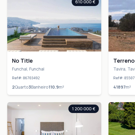
610 000 €
No Title
Terreno
em Tavi
Funchal, Funchal
Tavira, Tav
Ref#
:
Ref#
:
86703492
85507
2
Quarto
3
Banheiro
110.9
m²
41897
m²
1 200 000 €