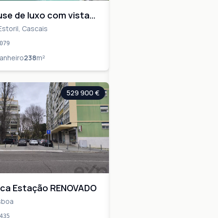
se de luxo com vista
ar e para o porto no
storil, Cascais
079
anheiro
238
m²
529 900 €
ica Estação RENOVADO
isboa
435