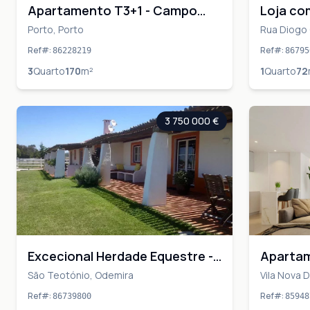
Apartamento T3+1 - Campo
Loja com
Alegre - PORTO
centro 
Porto, Porto
Rua Diogo 
Monte Gord
negócio
Ref#
:
Ref#
:
86228219
86795
com tre
3
Quarto
170
m²
1
Quarto
72
3 750 000 €
Excecional Herdade Equestre -
Apartam
Odemira, Sudoeste Alentejano
GaiaSho
São Teotónio, Odemira
Vila Nova D
Privado
Ref#
:
Ref#
:
86739800
85948